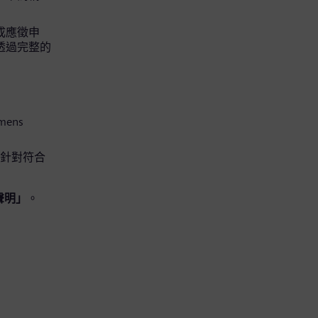
完成應徵申
可透過完整的
mens
便針對符合
聲明」
。