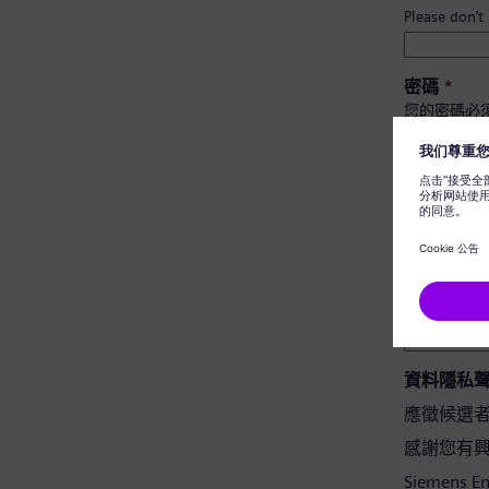
Please don’t
密碼
*
您的密碼必
至少有 
有大小
不包含
不含常
密碼確認
*
資料隱私
應徵候選
感謝您有興趣應
Siemens 