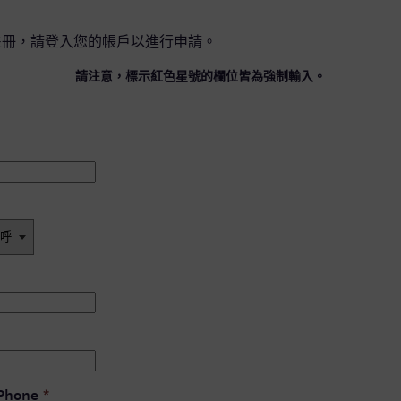
註冊，請
登入您的帳戶
以進行申請。
請注意，標示紅色星號的欄位皆為強制輸入。
 Phone
*