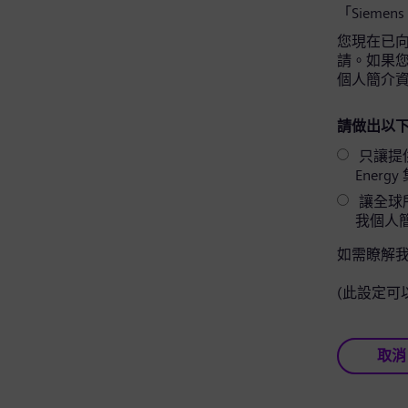
「Siemens
您現在已向 
請。如果您同
個人簡介
請做出以下
只讓提供相關
Ener
讓全球所
我個人
如需瞭解
(此設定可
取消