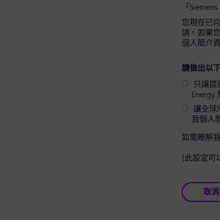
「Siemens
您現在已向 
請。如果您同
個人簡介
請做出以下
只讓提供相關
Ener
讓全球所
我個人
如需瞭解
(此設定可
取消