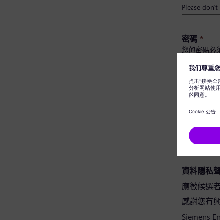
Please don’t
密碼
*
您的密碼必
至少有 
有大小
不包含
不含常
密碼確認
*
資料隱私
應徵候選
感謝您有興趣應
Siemens 