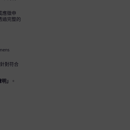
完成應徵申
可透過完整的
mens
便針對符合
聲明」
。