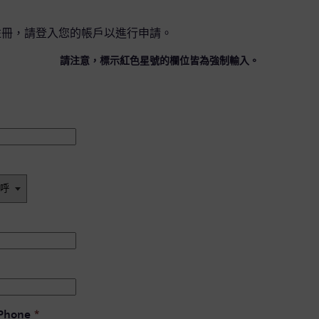
註冊，請
登入您的帳戶
以進行申請。
請注意，標示紅色星號的欄位皆為強制輸入。
 Phone
*