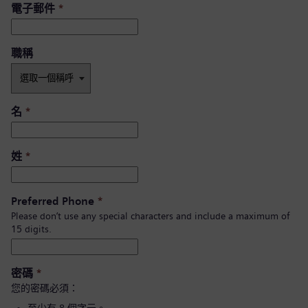
電子郵件
*
職稱
名
*
姓
*
Preferred Phone
*
Please don’t use any special characters and include a maximum of
15 digits.
密碼
*
您的密碼必須：