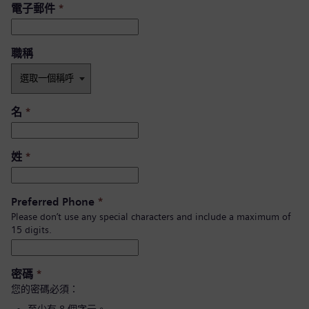
電子郵件
*
職稱
名
*
姓
*
Preferred Phone
*
Please don’t use any special characters and include a maximum of
15 digits.
密碼
*
您的密碼必須：