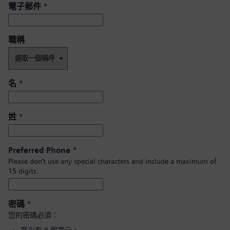
電子郵件
*
職稱
名
*
姓
*
Preferred Phone
*
Please don’t use any special characters and include a maximum of
15 digits.
密碼
*
您的密碼必須：