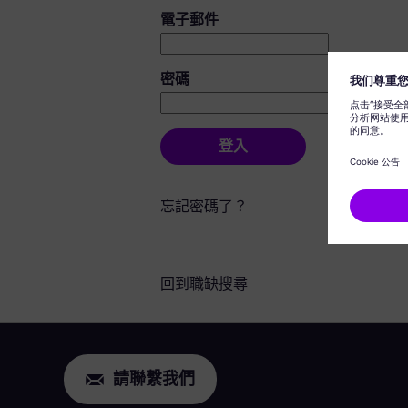
登入：使用者和密碼
電子郵件
密碼
登入
忘記密碼了？
回到職缺搜尋
請聯繫我們