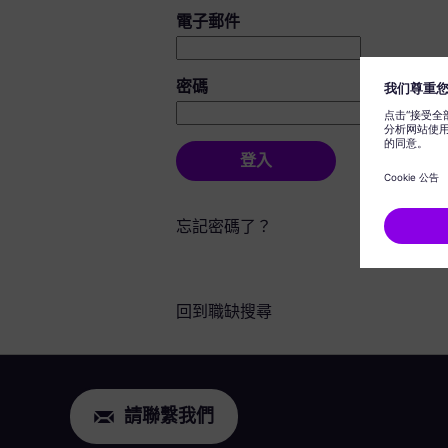
登入：使用者和密碼
電子郵件
密碼
登入
忘記密碼了？
回到職缺搜尋
請聯繫我們