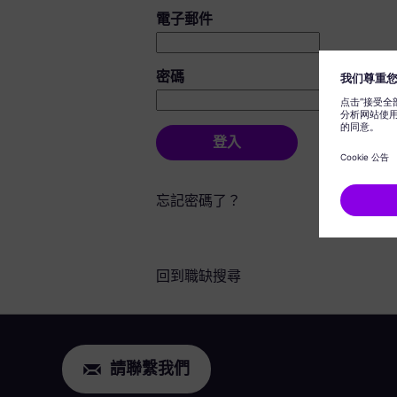
登入：使用者和密碼
電子郵件
密碼
登入
忘記密碼了？
回到職缺搜尋
請聯繫我們