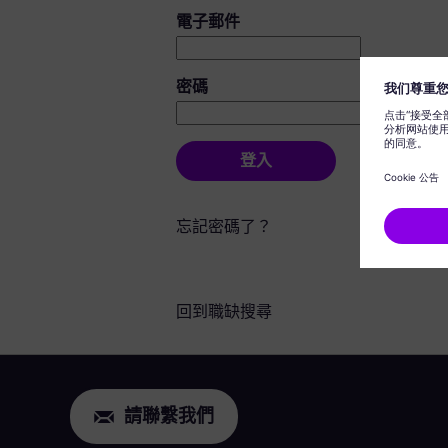
登入：使用者和密碼
電子郵件
密碼
登入
忘記密碼了？
回到職缺搜尋
請聯繫我們