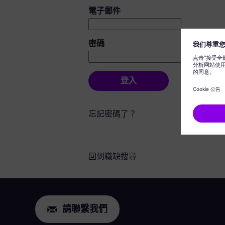
登入：使用者和密碼
電子郵件
密碼
登入
忘記密碼了？
回到職缺搜尋
請聯繫我們