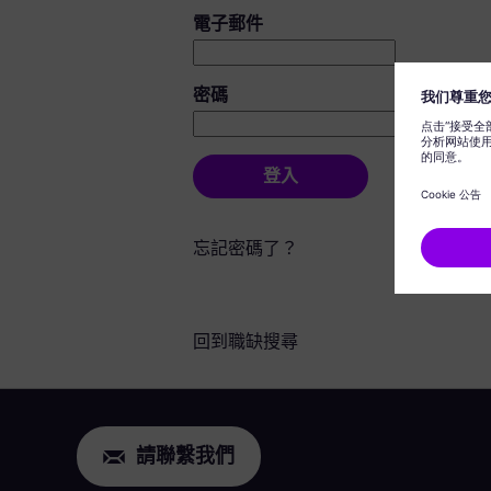
登入：使用者和密碼
電子郵件
密碼
登入
忘記密碼了？
回到職缺搜尋
請聯繫我們