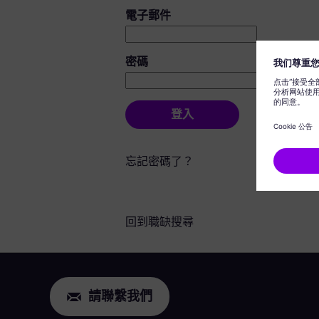
登入：使用者和密碼
電子郵件
密碼
登入
忘記密碼了？
回到職缺搜尋
請聯繫我們