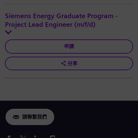
Siemens Energy Graduate Program -
Project Lead Engineer (m/f/d)
申請
分享
請聯繫我們