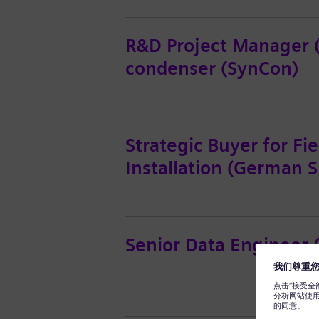
R&D Project Manager (
condenser (SynCon)
Strategic Buyer for Fi
Installation (German 
Senior Data Engineer (