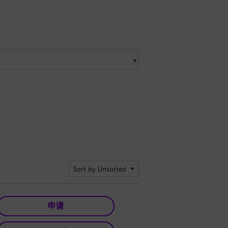
Sort by Unsorted
申请