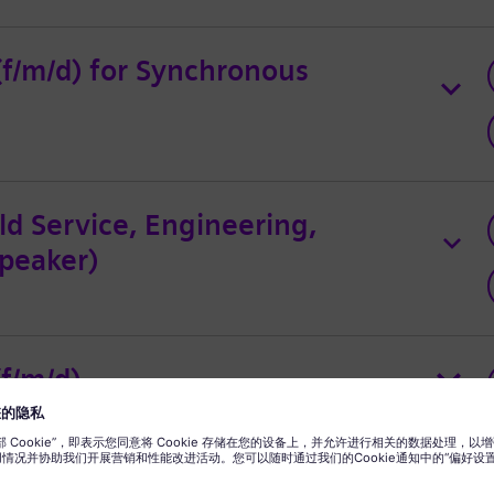
f/m/d) for Synchronous
eld Service, Engineering,
Speaker)
f/m/d)