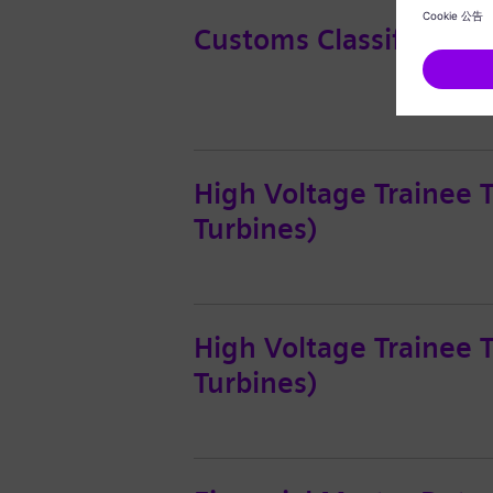
Customs Classification
High Voltage Trainee 
Turbines)
High Voltage Trainee 
Turbines)