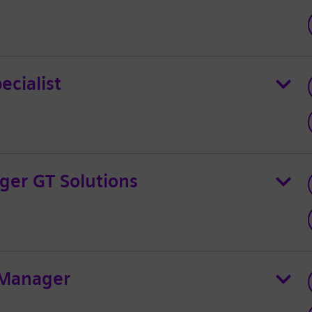
cialist
ger GT Solutions
y Manager