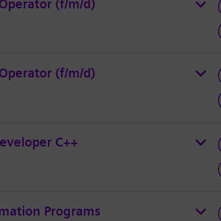
Operator (f/m/d)
Operator (f/m/d)
eveloper C++
rmation Programs