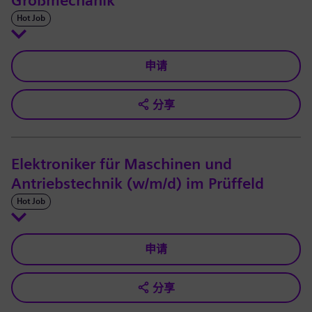
Großmechanik
Hot Job
申请
分享
Elektroniker für Maschinen und
Antriebstechnik (w/m/d) im Prüffeld
Hot Job
申请
分享