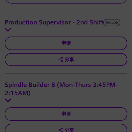
Production Supervisor - 2nd Shift
Hot Job
申请
分享
Spindle Builder B (Mon-Thurs 3:45PM-
2:15AM)
申请
分享