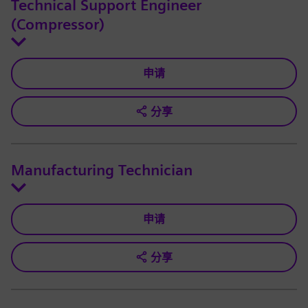
Technical Support Engineer
(Compressor)
申请
分享
Manufacturing Technician
申请
分享