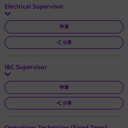
Electrical Supervisor
申请
分享
I&C Supervisor
申请
分享
Operations Technician (Fixed Term)