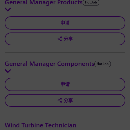
General Manager Products
Hot Job
申请
分享
General Manager Components
Hot Job
申请
分享
Wind Turbine Technician