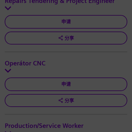
Repairs Tendering & Project Engineer
申请
分享
Operátor CNC
申请
分享
Production/Service Worker