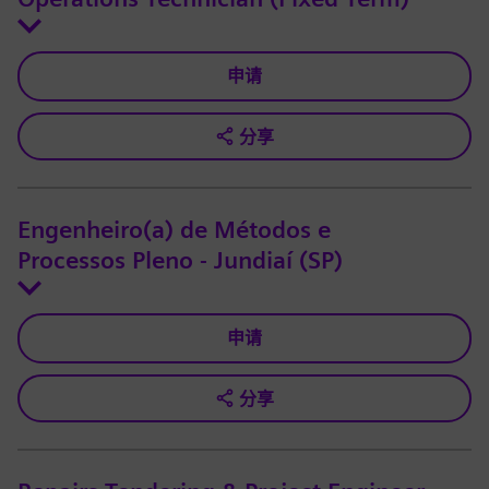
申请
分享
Engenheiro(a) de Métodos e
Processos Pleno - Jundiaí (SP)
申请
分享