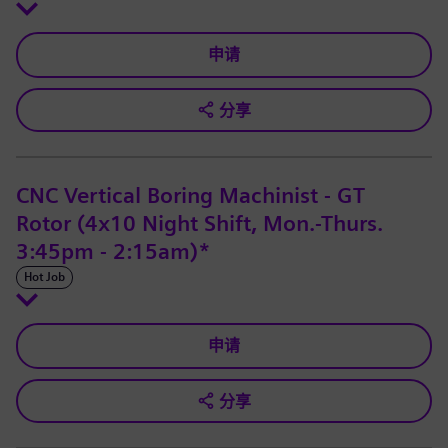
申请
分享
CNC Vertical Boring Machinist - GT
Rotor (4x10 Night Shift, Mon.-Thurs.
3:45pm - 2:15am)*
Hot Job
申请
分享