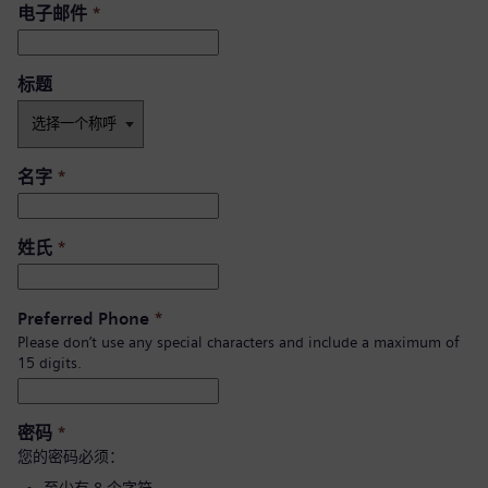
电子邮件
*
标题
名字
*
姓氏
*
Preferred Phone
*
Please don’t use any special characters and include a maximum of
15 digits.
密码
*
您的密码必须：