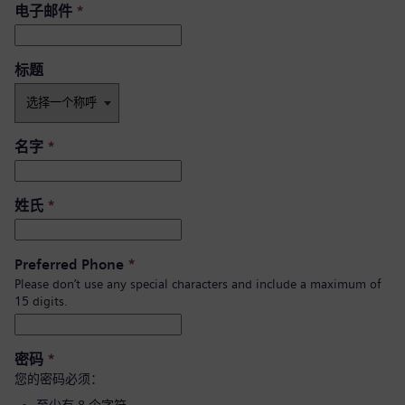
电子邮件
*
标题
名字
*
姓氏
*
Preferred Phone
*
Please don’t use any special characters and include a maximum of
15 digits.
密码
*
您的密码必须：