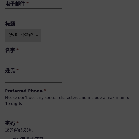
电子邮件
*
标题
名字
*
姓氏
*
Preferred Phone
*
Please don’t use any special characters and include a maximum of
15 digits.
密码
*
您的密码必须：