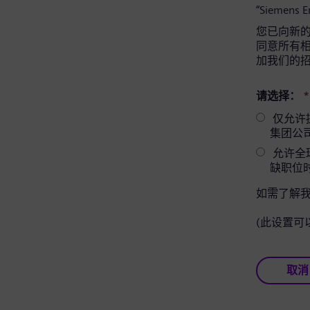
“Siemens 
您已向新的 
同意所有相关
加我们的
请选择：
*
仅允许提供相
集团公
允许全球
缺职位
如需了解
(此设置可
取消