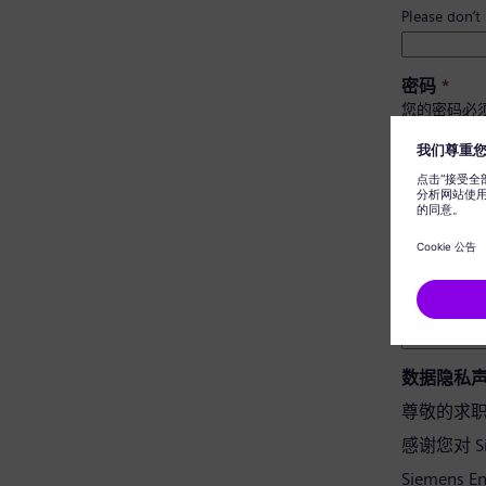
Please don’t
密码
*
您的密码必
至少有 
有大小
不包含
不含常
密码确认
*
数据隐私
尊敬的求
感谢您对 Si
Siemens 