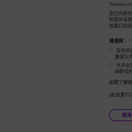
“Siemens 
您已向新的 
同意所有相关
加我们的
请选择：
*
仅允许提供相
集团公
允许全球
缺职位
如需了解
(此设置可
取消