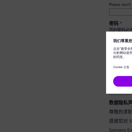
Please don’t
密码
*
您的密码必
至少有 
有大小
不包含
不含常
密码确认
*
数据隐私
尊敬的求
感谢您对 Si
Siemens 