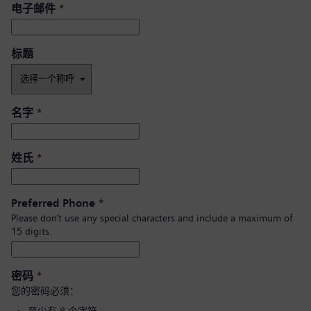
电子邮件
*
标题
名字
*
姓氏
*
Preferred Phone
*
Please don’t use any special characters and include a maximum of
15 digits.
密码
*
您的密码必须：