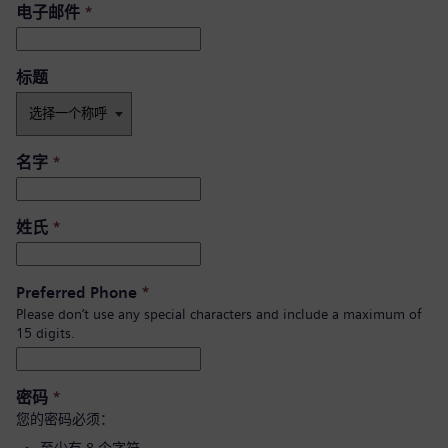
电子邮件
*
标题
名字
*
姓氏
*
Preferred Phone
*
Please don’t use any special characters and include a maximum of
15 digits.
密码
*
您的密码必须：