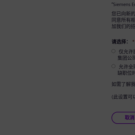
“Siemens 
您已向新的 
同意所有相关
加我们的
请选择：
*
仅允许提供相
集团公
允许全球
缺职位
如需了解
(此设置可
取消