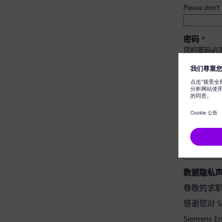
Please don’t
密码
*
您的密码必
至少有 
有大小
不包含
不含常
密码确认
*
数据隐私
尊敬的求
感谢您对 Si
Siemens 