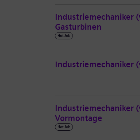
Industriemechaniker (
Gasturbinen
Hot Job
Industriemechaniker 
Industriemechaniker (
Vormontage
Hot Job