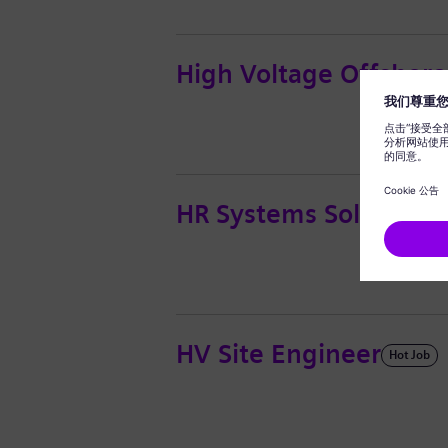
High Voltage Offshore 
HR Systems Solution A
HV Site Engineer
Hot Job