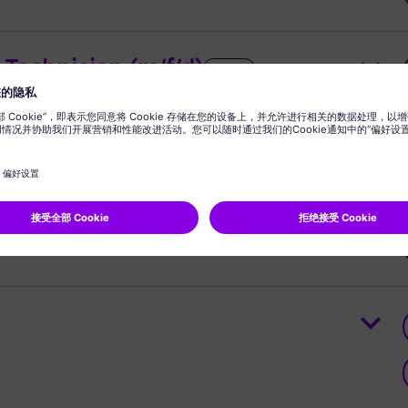
Technician (m/f/d)
Hot Job
rchitect
Hot Job