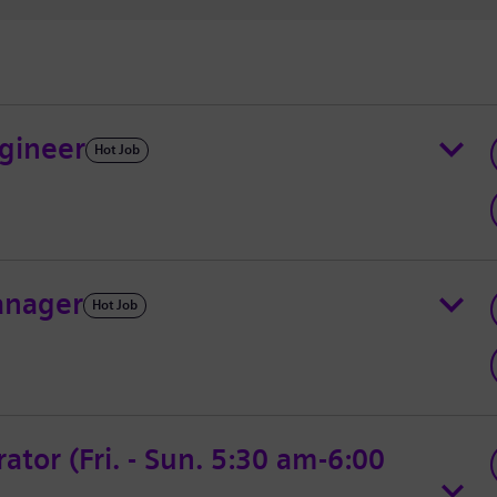
ngineer
Hot Job
anager
Hot Job
or (Fri. - Sun. 5:30 am-6:00