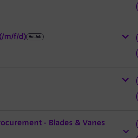
(/m/f/d)
Hot Job
rocurement - Blades & Vanes