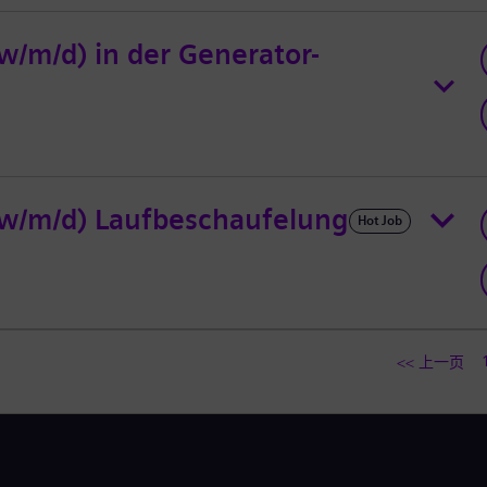
w/m/d) in der Generator-
(w/m/d) Laufbeschaufelung
Hot Job
<< 上一页