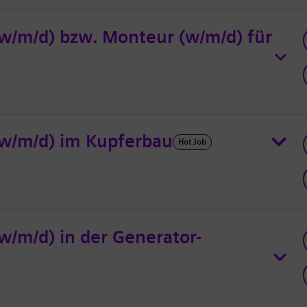
w/m/d) bzw. Monteur (w/m/d) für
(w/m/d) im Kupferbau
Hot Job
w/m/d) in der Generator-