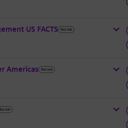
gement US FACTS
Hot Job
er Americas
Hot Job
Hot Job