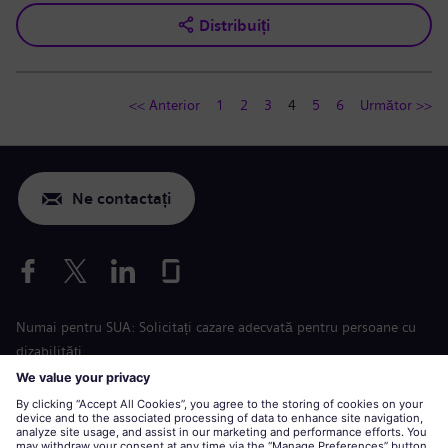
Distribuiți
<< Anterior
1
2
3
4
5
6
Următor >>
Ne contactați
Numai pentru SUA: Solicitați cazare adecvată pentru persoane cu
dizabilități
Aplicare condiții de muncă
siemens-energy.com
Site global