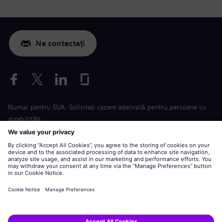
Ne contactați
Numai pentru SUA: Solicitați cazare adecvată pentru persoane cu
dizabilități
Aplicare condiții de muncă
siemens-energy.com
Site global
Informaţii corporative
Declarație de confidențialitate
Declarație privind cookie-urile
Termeni de utilizare
Digital ID