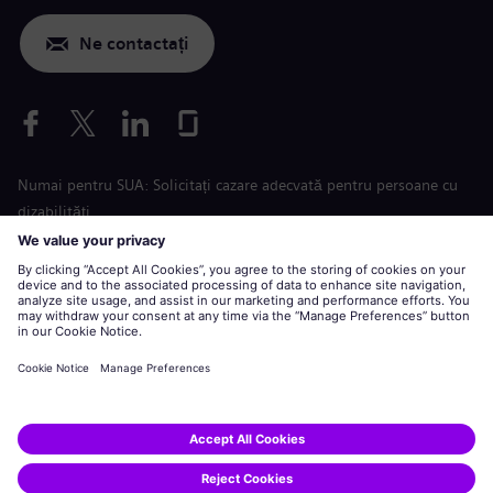
Ne contactați
Numai pentru SUA: Solicitați cazare adecvată pentru persoane cu
dizabilități
Aplicare condiții de muncă
siemens-energy.com
Site global
Informaţii corporative
Declarație de confidențialitate
Declarație privind cookie-urile
Termeni de utilizare
Digital ID
Siemens Energy este o marcă înregistrată de Siemens AG.
© Siemens Energy, 2020 - 2026