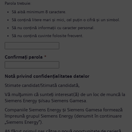
Parola trebuie:
Să aibă minimum 8 caractere.
Să conțină litere mari și mici, cel puțin o cifră și un simbol.
Să nu conțină informații cu caracter personal.
Să nu conțină cuvinte folosite frecvent.
Confirmați parola
*
Notă privind confidențialitatea datelor
Stimate candidat/Stimată candidată,
Vă mulţumim că sunteți interesat(ă) de un loc de muncă la
Siemens Energy și/sau Siemens Gamesa.
Companiile Siemens Energy și Siemens Gamesa formează
împreună grupul Siemens Energy (denumit în continuare
„Siemens Energy”).
Aţi făcut primul pas către o nouă oportunitate de carieră