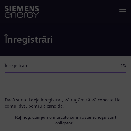
Meniu
Înregistrări
Înregistrare
1
/5
Dacă sunteți deja înregistrat, vă rugăm
să vă conectați la
contul dvs.
pentru a candida.
Rețineți: câmpurile marcate cu un asterisc roșu sunt
obligatorii.