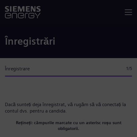
Meniu
Înregistrări
Înregistrare
1
/5
Dacă sunteți deja înregistrat, vă rugăm
să vă conectați la
contul dvs.
pentru a candida.
Rețineți: câmpurile marcate cu un asterisc roșu sunt
obligatorii.