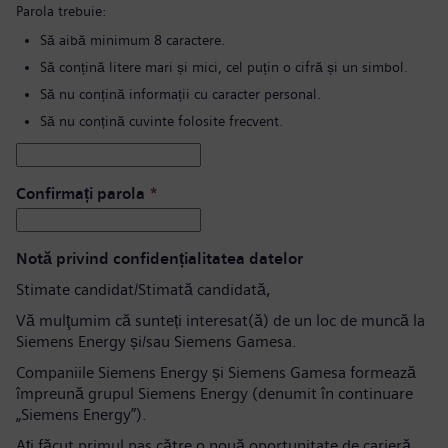
Parola trebuie:
Să aibă minimum 8 caractere.
Să conțină litere mari și mici, cel puțin o cifră și un simbol.
Să nu conțină informații cu caracter personal.
Să nu conțină cuvinte folosite frecvent.
Confirmați parola
*
Notă privind confidențialitatea datelor
Stimate candidat/Stimată candidată,
Vă mulţumim că sunteți interesat(ă) de un loc de muncă la
Siemens Energy și/sau Siemens Gamesa.
Companiile Siemens Energy și Siemens Gamesa formează
împreună grupul Siemens Energy (denumit în continuare
„Siemens Energy”).
Aţi făcut primul pas către o nouă oportunitate de carieră