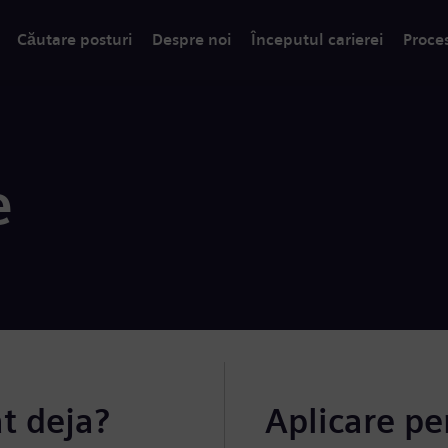
Căutare posturi
Despre noi
Începutul carierei
Proce
e
at deja?
Aplicare pe