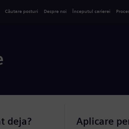
Căutare posturi
Despre noi
Începutul carierei
Proce
e
at deja?
Aplicare pe