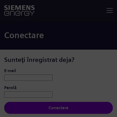
Meniu
Conectare
Sunteţi înregistrat deja?
Conectare: utilizator și parolă
E-mail
Parolă
Conectare