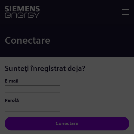
Meniu
Conectare
Sunteţi înregistrat deja?
Conectare: utilizator și parolă
E-mail
Parolă
Conectare