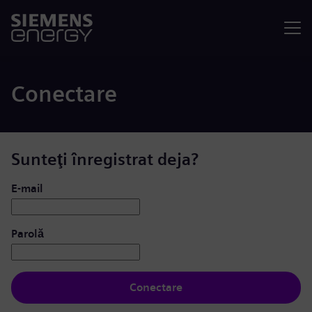
Meniu
Conectare
Sunteţi înregistrat deja?
Conectare: utilizator și parolă
E-mail
Parolă
Conectare