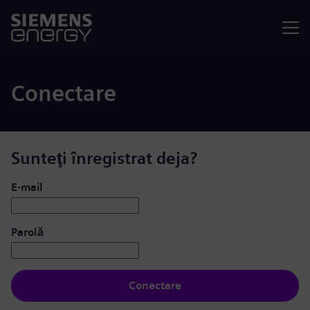
Meniu
Conectare
Sunteţi înregistrat deja?
Conectare: utilizator și parolă
E-mail
Parolă
Conectare