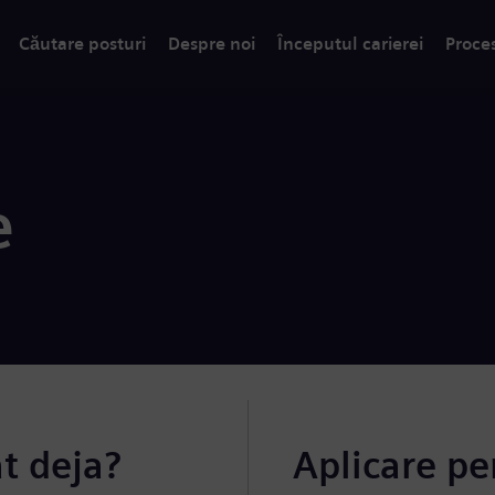
Căutare posturi
Despre noi
Începutul carierei
Proce
e
at deja?
Aplicare pe