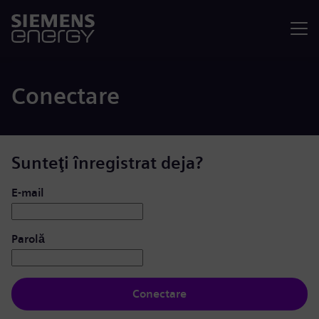
Meniu
Conectare
Sunteţi înregistrat deja?
Conectare: utilizator și parolă
E-mail
Parolă
Conectare