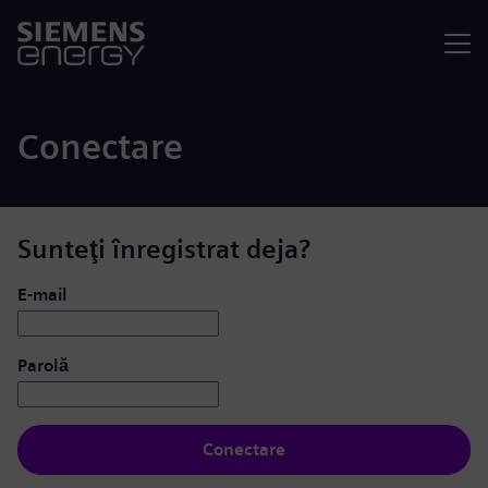
Meniu
Conectare
Sunteţi înregistrat deja?
Conectare: utilizator și parolă
E-mail
Parolă
Conectare