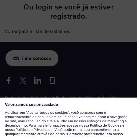
Ou
login
se você já estiver
registrado.
Voltar para a lista de trabalhos
Fale conosco
Somente nos EUA: solicitação de acomodações por deficiência
Aplicação de condições de trabalho
siemens-energy.com
Site global
Informações corporativas
Declaração de privacidade
Declaração sobre cookies
Termos de uso
ID digital