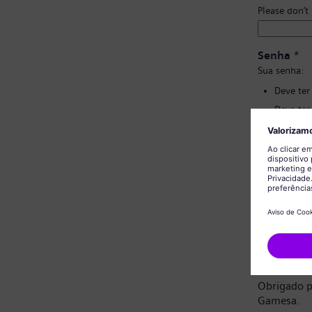
Please don’t
Senha
*
Sua senha:
Deve ter
Deve ter
Não deve
Não deve
Confirmaç
Aviso de 
Prezado ca
Obrigado p
Gamesa.