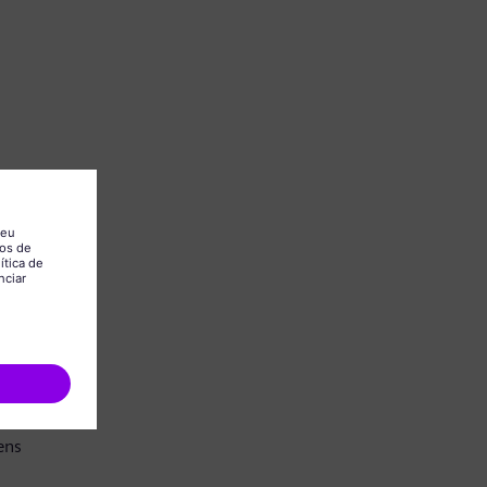
.
ens