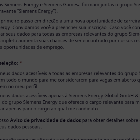
s Siemens Energy e Siemens Gamesa formam juntas o grupo Si
ravante “Siemens Energy”).
 primeiro passo em direção a uma nova oportunidade de carreir
ergy. Convidamos você a preencher sua inscrição. Caso você co
izar seus dados para todas as empresas relevantes do grupo Siem
completo aumenta suas chances de ser encontrado por nossos re
as oportunidades de emprego.
seleção:
*
meus dados acessíveis a todas as empresas relevantes do grupo
em todo o mundo para me considerarem para vagas em aberto q
em no meu perfil.
meus dados acessíveis apenas à Siemens Energy Global GmbH & 
 do grupo Siemens Energy que oferece o cargo relevante para m
ar apenas para o cargo ao qual me candidato.
nosso
Aviso de privacidade de dados
para obter detalhes sobre
eus dados pessoais.
iguração pode ser alterada a qualquer momento no seu perfil de 