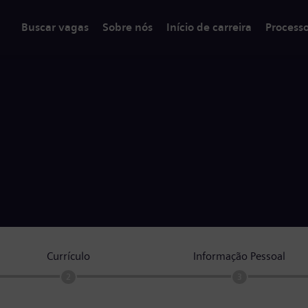
Buscar vagas
Sobre nós
Início de carreira
Process
Currículo
Informação Pessoal
2
3