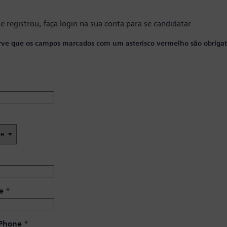
se registrou, faça
login na sua conta
para se candidatar.
ve que os campos marcados com um asterisco vermelho são obrigató
e
*
 Phone
*