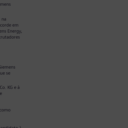
emens
a na
ncorde em
ens Energy,
crutadores
 Siemens
ue se
Co. KG e à
e
 como
candidato.)