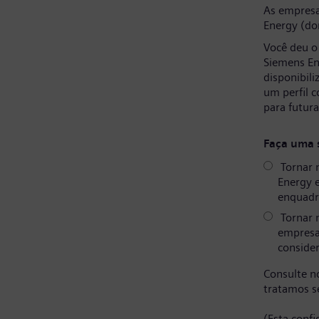
As empresa
Energy (do
Você deu o
Siemens En
disponibil
um perfil 
para futur
Faça uma 
Tornar 
Energy 
enquadr
Tornar 
empresa
consider
Consulte 
tratamos s
(Esta conf