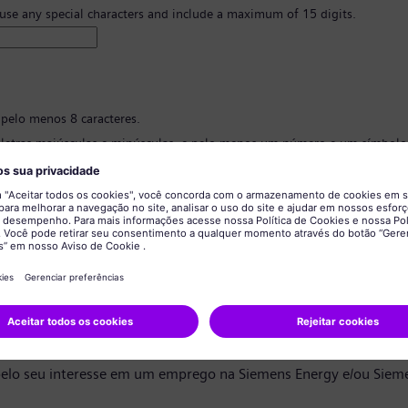
 use any special characters and include a maximum of 15 digits.
 pelo menos 8 caracteres.
 letras maiúsculas e minúsculas, e pelo menos um número e um símbolo
 ter nenhuma informação pessoal.
 conter palavras comumente usadas.
ão de senha
*
privacidade de dados
ndidato,
elo seu interesse em um emprego na Siemens Energy e/ou Siem