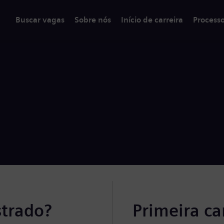
Buscar vagas
Sobre nós
Início de carreira
Process
strado?
Primeira c