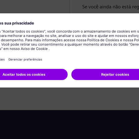
Se você ainda não está reg
Criar perfil