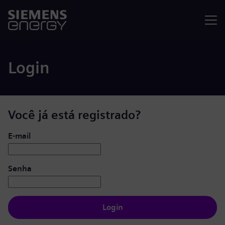
Menu
Login
Você já está registrado?
Login: usuário e senha
E-mail
Senha
Login