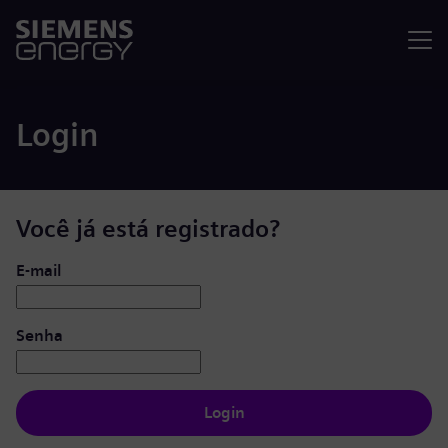
Menu
Login
Você já está registrado?
Login: usuário e senha
E-mail
Senha
Login