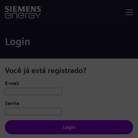
Menu
Login
Você já está registrado?
Login: usuário e senha
E-mail
Senha
Login