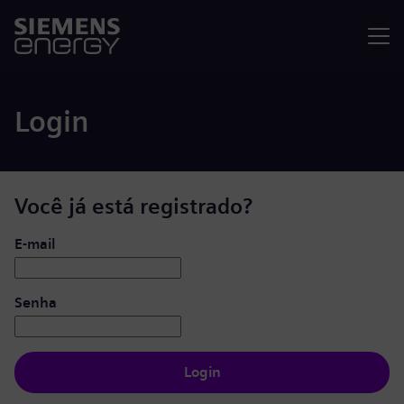
Menu
Login
Você já está registrado?
Login: usuário e senha
E-mail
Senha
Login