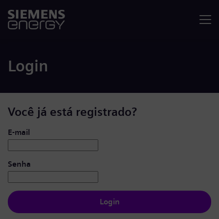
Menu
Login
Você já está registrado?
Login: usuário e senha
E-mail
Senha
Login