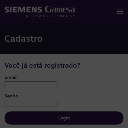
Menu
Cadastro
Você já está registrado?
Login: usuário e senha
E-mail
Senha
Login