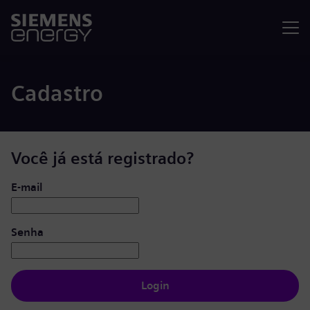
Menu
Cadastro
Você já está registrado?
Login: usuário e senha
E-mail
Senha
Login