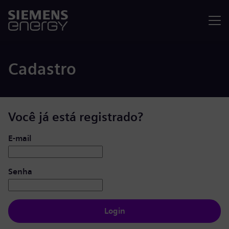
Menu
Cadastro
Você já está registrado?
Login: usuário e senha
E-mail
Senha
Login